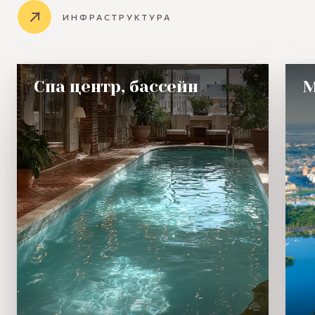
ИНФРАСТРУКТУРА
Спа центр, бассейн
М