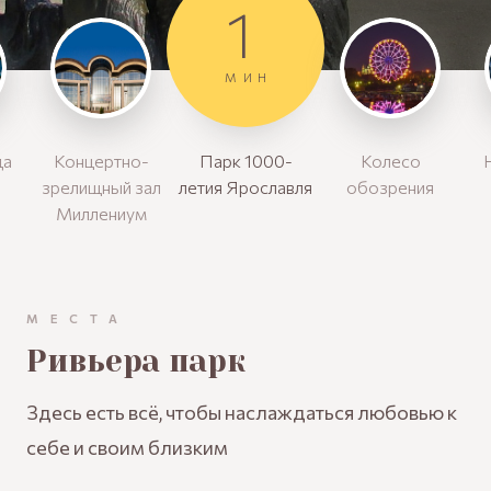
1
МИН
да
Концертно-
Парк 1000-
Колесо
зрелищный зал
летия Ярославля
обозрения
Миллениум
МЕСТА
Ривьера парк
Здесь есть всё, чтобы наслаждаться любовью к
себе и своим близким