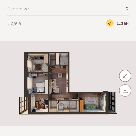
Строение
2
Сдача
Сдан